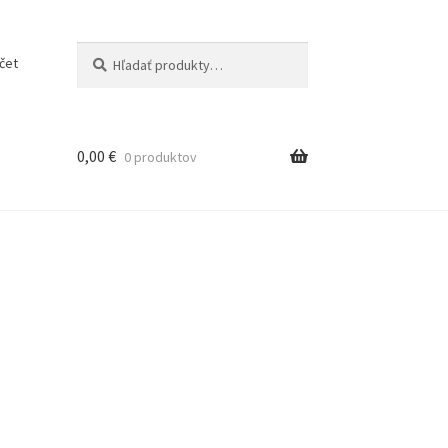
Vyhľadávanie
čet
0,00
€
0 produktov