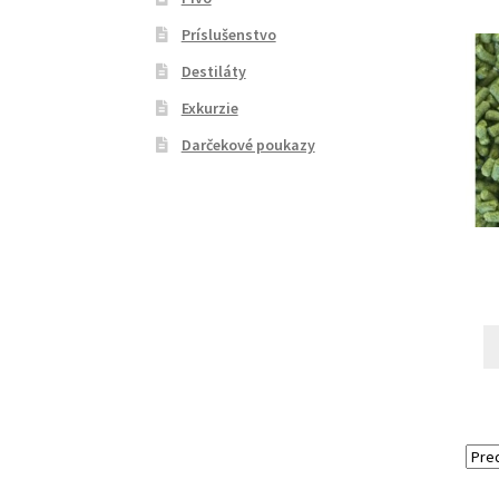
Príslušenstvo
Destiláty
Exkurzie
Darčekové poukazy