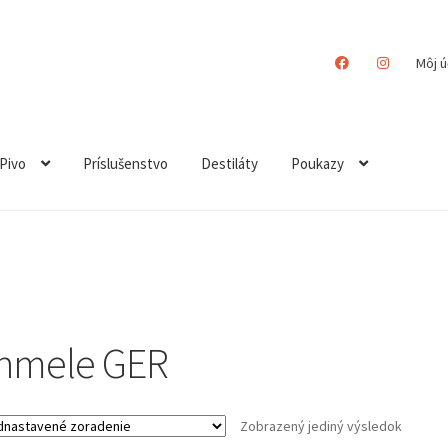
Môj ú
Pivo
Príslušenstvo
Destiláty
Poukazy
hmele GER
Zobrazený jediný výsledok