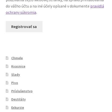
do vášho účtu a na iné účely opísané v dokumente
pravidlá
ochrany súkromia
.
Registrovať sa
Chmele
Kvasnice
Slady
Pivo
Príslušenstvo
Destiláty
Exkurzie