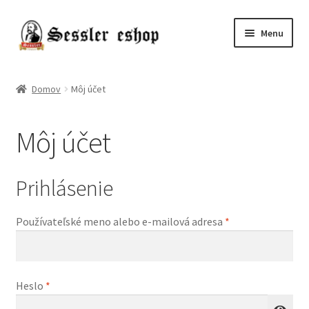
Menu
Chmele
Domov
Môj účet
Kvasnice
Môj účet
Slady
Pivo
Prihlásenie
Príslušenstvo
Používateľské meno alebo e-mailová adresa
*
Destiláty
Heslo
*
Poukazy