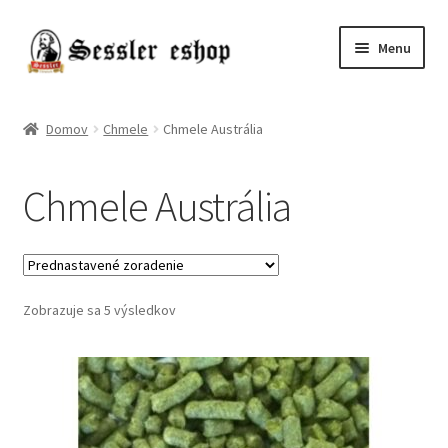
Menu
Chmele
Domov
Chmele
Chmele Austrália
Kvasnice
Chmele Austrália
Slady
Pivo
Zobrazuje sa 5 výsledkov
Príslušenstvo
Destiláty
Poukazy