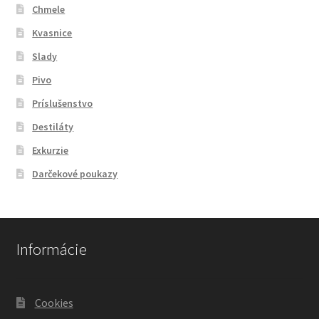
Chmele
Kvasnice
Slady
Pivo
Príslušenstvo
Destiláty
Exkurzie
Darčekové poukazy
Informácie
Cookies