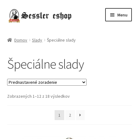
Menu
Chmele
Domov
Slady
Špeciálne slady
Kvasnice
Špeciálne slady
Slady
Pivo
Zobrazených 1–12 z 18 výsledkov
Príslušenstvo
Destiláty
1
2
Poukazy