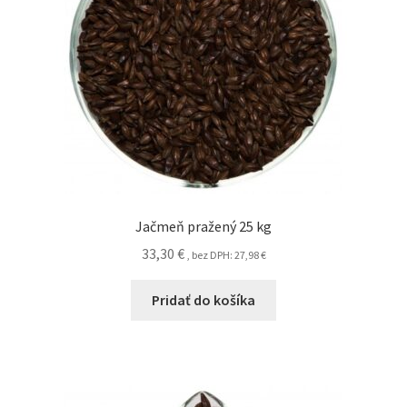
Jačmeň pražený 25 kg
33,30
€
, bez DPH:
27,98
€
Pridať do košíka