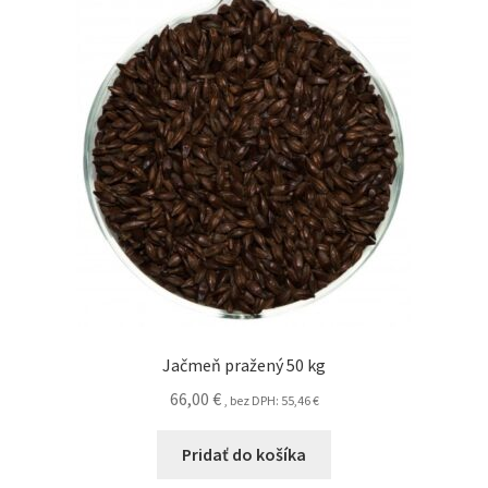
Jačmeň pražený 50 kg
66,00
€
, bez DPH:
55,46
€
Pridať do košíka