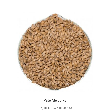
Pale Ale 50 kg
57,30
€
, bez DPH:
48,15
€