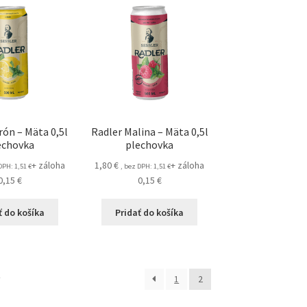
rón – Mäta 0,5l
Radler Malina – Mäta 0,5l
echovka
plechovka
+ záloha
1,80
€
+ záloha
 DPH:
1,51
€
, bez DPH:
1,51
€
0,15
€
0,15
€
ť do košíka
Pridať do košíka
v
1
2