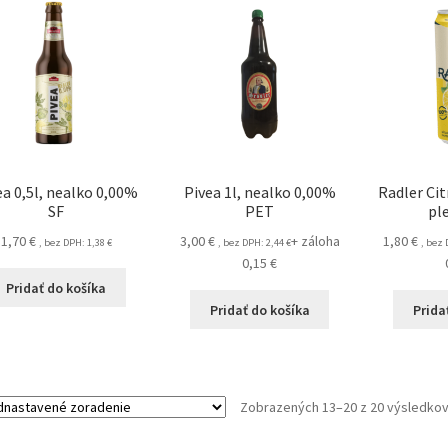
ea 0,5l, nealko 0,00%
Pivea 1l, nealko 0,00%
Radler Cit
SF
PET
pl
1,70
€
3,00
€
+ záloha
1,80
€
, bez DPH:
1,38
€
, bez DPH:
2,44
€
, bez
0,15
€
Pridať do košíka
Pridať do košíka
Prida
Zobrazených 13–20 z 20 výsledko