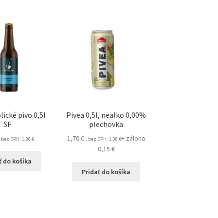
ické pivo 0,5l
Pivea 0,5l, nealko 0,00%
SF
plechovka
1,70
€
+ záloha
, bez DPH:
1,26
€
, bez DPH:
1,38
€
0,15
€
ť do košíka
Pridať do košíka