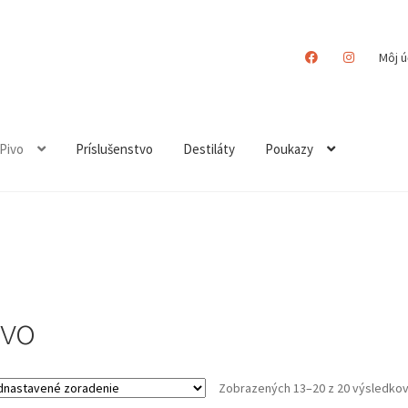
Môj ú
Pivo
Príslušenstvo
Destiláty
Poukazy
ivo
Zobrazených 13–20 z 20 výsledko