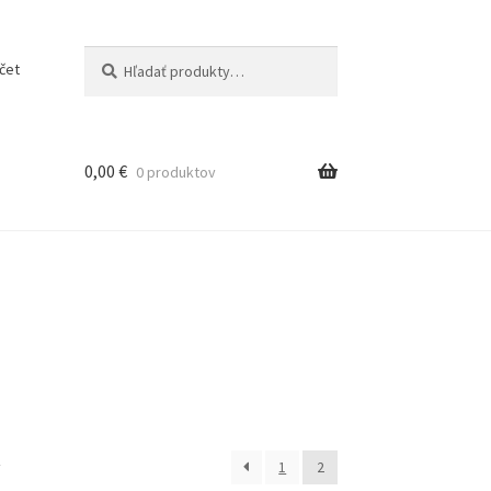
Vyhľadávanie
čet
0,00
€
0 produktov
v
1
2