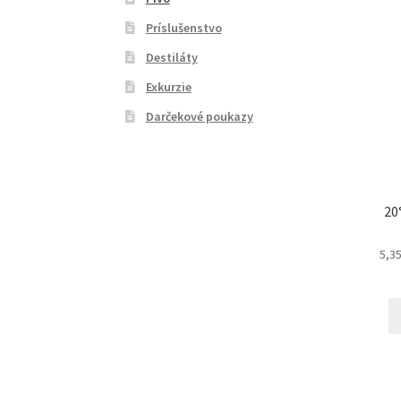
Príslušenstvo
Destiláty
Exkurzie
Darčekové poukazy
20
5,3