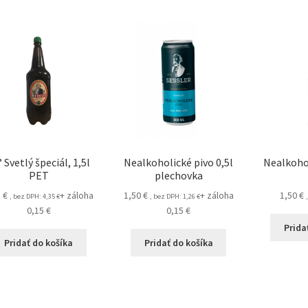
° Svetlý špeciál, 1,5l
Nealkoholické pivo 0,5l
Nealkohol
PET
plechovka
5
€
+ záloha
1,50
€
+ záloha
1,50
€
, bez DPH:
4,35
€
, bez DPH:
1,26
€
0,15
€
0,15
€
Prida
Pridať do košíka
Pridať do košíka