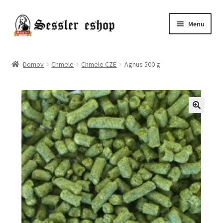
Menu
Chmele
Domov
Chmele
Chmele CZE
Agnus 500 g
Kvasnice
Slady
Pivo
Príslušenstvo
Destiláty
Poukazy