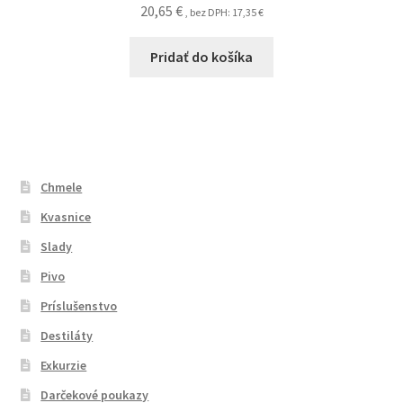
20,65
€
, bez DPH:
17,35
€
Pridať do košíka
Chmele
Kvasnice
Slady
Pivo
Príslušenstvo
Destiláty
Exkurzie
Darčekové poukazy