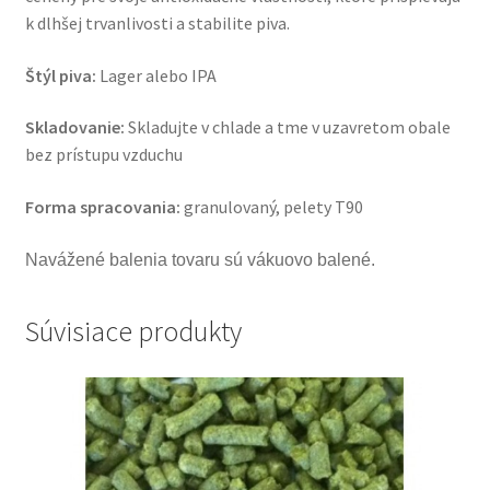
k dlhšej trvanlivosti a stabilite piva.
Štýl piva:
Lager alebo IPA
Skladovanie:
Skladujte v chlade a tme v uzavretom obale
bez prístupu vzduchu
Forma spracovania:
granulovaný, pelety T90
Navážené balenia tovaru sú vákuovo balené.
Súvisiace produkty