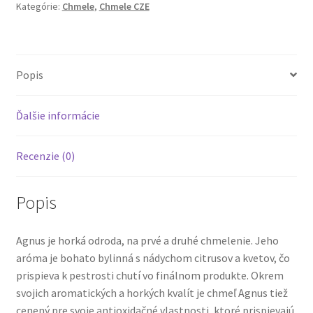
Kategórie:
Chmele
,
Chmele CZE
Popis
Ďalšie informácie
Recenzie (0)
Popis
Agnus je horká odroda, na prvé a druhé chmelenie. Jeho
aróma je bohato bylinná s nádychom citrusov a kvetov, čo
prispieva k pestrosti chutí vo finálnom produkte. Okrem
svojich aromatických a horkých kvalít je chmeľ Agnus tiež
cenený pre svoje antioxidačné vlastnosti, ktoré prispievajú