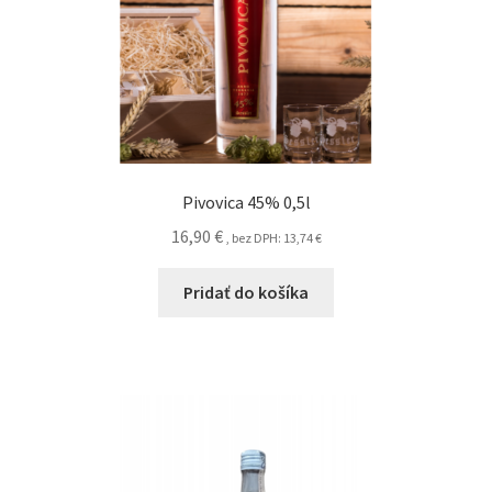
Pivovica 45% 0,5l
16,90
€
, bez DPH:
13,74
€
Pridať do košíka