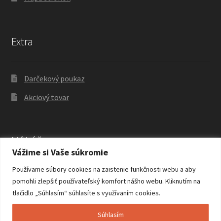
Extra
Darčekový poukaz
Akciový tovar
Môj účet
Vážime si Vaše súkromie
Používame súbory cookies na zaistenie funkčnosti webu a aby
Môj účet
pomohli zlepšiť používateľský komfort nášho webu. Kliknutím na
tlačidlo „Súhlasím“ súhlasíte s využívaním cookies.
História objednávok
Súhlasím