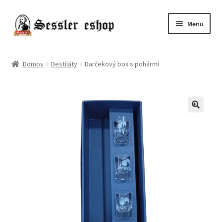
Menu
Chmele
Domov
Destiláty
Darčekový box s pohármi
Kvasnice
Slady
Pivo
Príslušenstvo
Destiláty
Poukazy