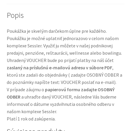
Popis
Poukážka je skvelým darčekom úplne pre každého.
Poukážku je možné uplatniť jednorazovo v celom našom
komplexe Sessler. Využiť ju môžete v našej podnikovej
predajni, penzióne, reštaurácii, wellnesse alebo bowlingu.
Uhradený VOUCHER bude po prijatí platby na náš účet
zaslaný na príslušnú e-mailovú adresu v súbore PDF
,
ktorú ste zadali do objednávky ( zadajte OSOBNÝ ODBER a
do poznámky napíšte text: VOUCHER poslať na e-mail).
V prípade záujmu o
papierovú formu zadajte OSOBNÝ
ODBER
a uhraďte daný VOUCHER, následne Vás budeme
informovať o dátume vyzdvihnutia osobného odberu v
našom komplexe Sessler.
Platí 1 rok od zakúpenia.