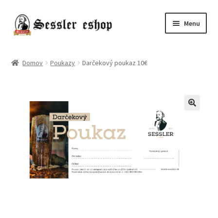
Menu
Chmele
Domov
Poukazy
Darčekový poukaz 10€
Kvasnice
Slady
Pivo
Príslušenstvo
Destiláty
Poukazy