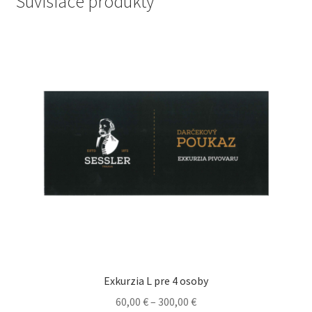
Súvisiace produkty
Exkurzia L pre 4 osoby
60,00
€
–
300,00
€