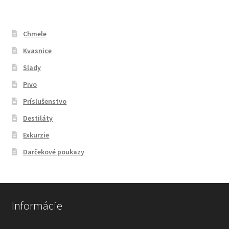
Chmele
Kvasnice
Slady
Pivo
Príslušenstvo
Destiláty
Exkurzie
Darčekové poukazy
Informácie