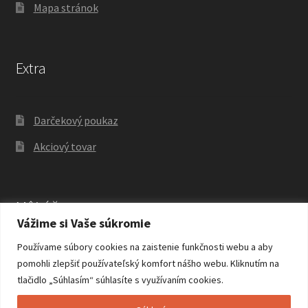
Mapa stránok
Extra
Darčekový poukaz
Akciový tovar
Môj účet
Vážime si Vaše súkromie
Používame súbory cookies na zaistenie funkčnosti webu a aby
Môj účet
pomohli zlepšiť používateľský komfort nášho webu. Kliknutím na
tlačidlo „Súhlasím“ súhlasíte s využívaním cookies.
História objednávok