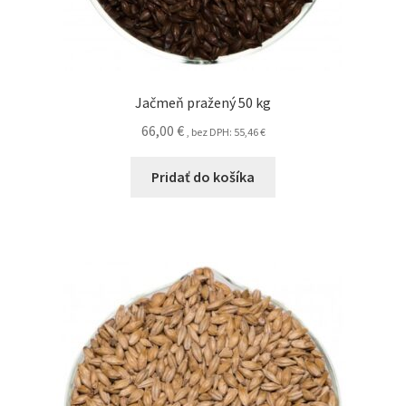
Jačmeň pražený 50 kg
66,00
€
, bez DPH:
55,46
€
Pridať do košíka