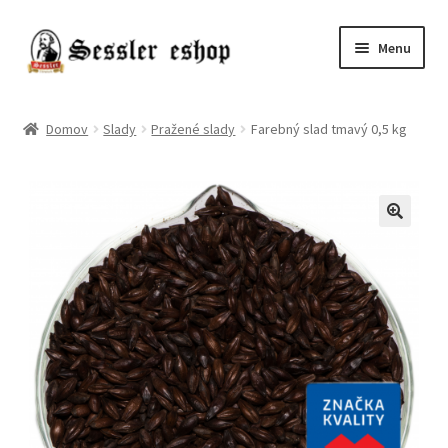
Menu
Chmele
Domov
Slady
Pražené slady
Farebný slad tmavý 0,5 kg
Kvasnice
Slady
Pivo
Príslušenstvo
Destiláty
Poukazy