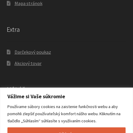
Mapa stránok
Extra
Darčekový poukaz
Akciový tovar
Môj účet
Vážime si Vaše súkromie
Používame súbory cookies na zaistenie funkčnosti webu a aby
Môj účet
pomohli zlepšiť používateľský komfort nášho webu. Kliknutím na
tlačidlo „Súhlasím“ súhlasíte s využívaním cookies.
História objednávok