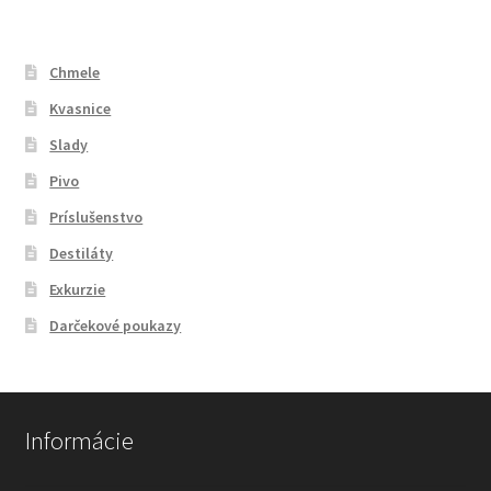
Chmele
Kvasnice
Slady
Pivo
Príslušenstvo
Destiláty
Exkurzie
Darčekové poukazy
Informácie