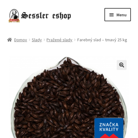
Menu
Chmele
Domov
Slady
Pražené slady
Farebný slad – tmavý 25 kg
Kvasnice
Slady
Pivo
Príslušenstvo
Destiláty
Poukazy