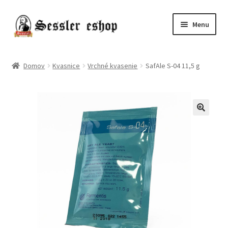
Menu
Chmele
Domov
Kvasnice
Vrchné kvasenie
SafAle S-04 11,5 g
Kvasnice
Slady
Pivo
Príslušenstvo
Destiláty
Poukazy